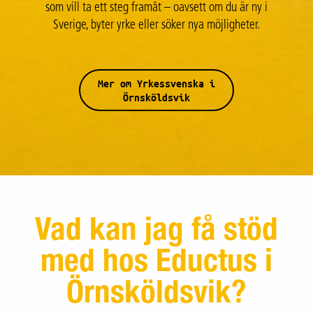
som vill ta ett steg framåt – oavsett om du är ny i
Sverige, byter yrke eller söker nya möjligheter.
Mer om Yrkessvenska i
Örnsköldsvik
Vad kan jag få stöd
med hos Eductus i
Örnsköldsvik?