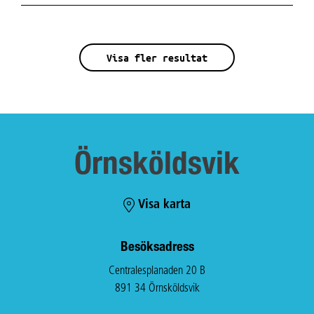
du kan börja. Prata med din handläggare på
Arbetsförmedlingen om du är intresserad av
Vi finns på flera orter i Sverige. Kontakta oss på din ort,
Yrkessvenska.
så hjälper vi dig vidare! På den här sidan ser du var
Visa fler resultat
någonstans vi erbjuder Yrkessvenska.
Örnsköldsvik
Visa karta
Besöksadress
Centralesplanaden 20 B
891 34 Örnsköldsvik