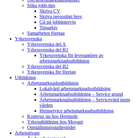
Söka jobb-tips
Skriva CV
Skriva personligt brev
Gå på jobbintervju
Tipsarkiv
Samarbeten företag
Yrkessvenska
Yrkessvenska del A
Yrkessvenska del B1
Yrkessvenska för leverantörer av
arbetsmarknadsutbildning
Yrkessvenska del B2
Yrkessvenska för företag
Utbildning
Arbetsmarknadsutbildning
Lokalvård arbetsmarknadsutbildning
Arbetsmarknadsutbildning – Service grund
Arbetsmarknadsutbildning – Servicevärd inom
vården
Hemservice arbetsmarknadsutbildning
Komvux nu hos Hermods
Yrkesutbildning hos Movant
Omställningsstudiestödet
Arbetsgivare