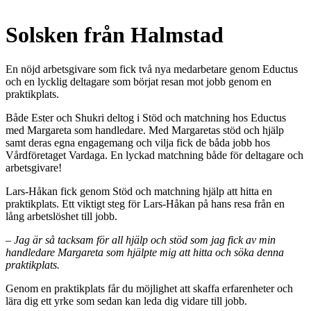
Solsken från Halmstad
En nöjd arbetsgivare som fick två nya medarbetare genom Eductus
och en lycklig deltagare som börjat resan mot jobb genom en
praktikplats.
Både Ester och Shukri deltog i Stöd och matchning hos Eductus
med Margareta som handledare. Med Margaretas stöd och hjälp
samt deras egna engagemang och vilja fick de båda jobb hos
Vårdföretaget Vardaga. En lyckad matchning både för deltagare och
arbetsgivare!
Lars-Håkan fick genom Stöd och matchning hjälp att hitta en
praktikplats. Ett viktigt steg för Lars-Håkan på hans resa från en
lång arbetslöshet till jobb.
– Jag är så tacksam för all hjälp och stöd som jag fick av min
handledare Margareta som hjälpte mig att hitta och söka denna
praktikplats.
Genom en praktikplats får du möjlighet att skaffa erfarenheter och
lära dig ett yrke som sedan kan leda dig vidare till jobb.