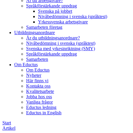
Är du arbetsgivare?
Språkförstärkande uppdrag
Svenska på jobbet
Nivåbedömning i svenska (språktest)
Yrkessvenska arbetsgivare
Samarbeten företag
Utbildningsanordnare
Är du utbildningsanordnare?
Nivåbedömning i svenska (språktest)
Svenska med yrkesinriktning (SMY)
Språkförstärkande uppdrag
Samarbeten
Om Eductus
Om Eductus
Nyheter
Här finns vi
Kontakta oss
Kvalitetsarbete
Jobba hos oss
Vanliga frågor
Eductus ledning
Eductus in English
Start
Artikel