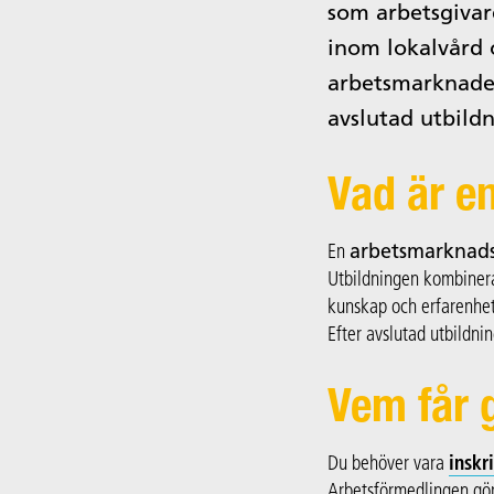
som arbetsgivar
inom lokalvård o
arbetsmarknaden
avslutad utbildn
Vad är e
En
arbetsmarknads
Utbildningen kombiner
kunskap och erfarenhet
Efter avslutad utbildni
Vem får 
Du behöver vara
inskr
Arbetsförmedlingen gör