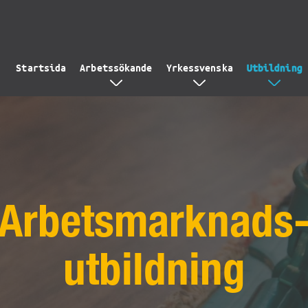
Startsida
Arbetssökande
Yrkessvenska
Utbildning
Arbetsmarknads
utbildning