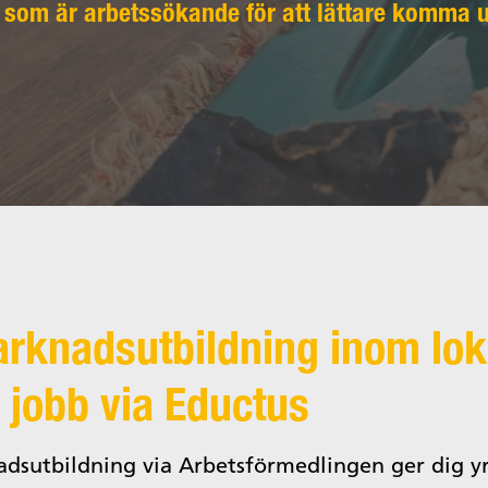
 som är arbetssökande för att lättare komma u
rknadsutbildning inom lok
l jobb via Eductus
dsutbildning via Arbetsförmedlingen ger dig y