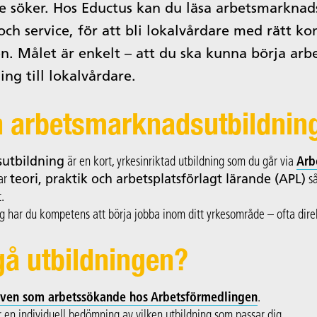
e söker. Hos Eductus kan du läsa arbetsmarknad
ch service, för att bli lokalvårdare med rätt k
. Målet är enkelt – att du ska kunna börja arbe
ing till lokalvårdare.
n arbetsmarknadsutbildnin
utbildning
är en kort, yrkesinriktad utbildning som du går via
Arb
ar
teori, praktik och arbetsplatsförlagt lärande (APL)
så
.
ng har du kompetens att börja jobba inom ditt yrkesområde – ofta dire
gå utbildningen?
iven som arbetssökande hos Arbetsförmedlingen
.
 en individuell bedömning av vilken utbildning som passar dig.