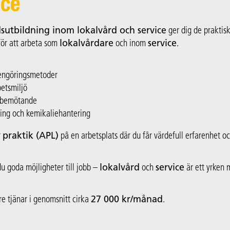
ice
utbildning inom lokalvård och service
ger dig de praktis
ör att arbeta som
lokalvårdare
och inom
service
.
rengöringsmetoder
etsmiljö
dbemötande
ning och kemikaliehantering
r
praktik (APL)
på en arbetsplats där du får värdefull erfarenhet 
du goda möjligheter till jobb –
lokalvård
och
service
är ett yrken 
e tjänar i genomsnitt cirka
27 000 kr/månad
.