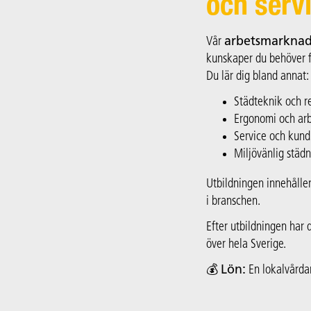
och serv
Vår
arbetsmarknads
kunskaper du behöver f
Du lär dig bland annat:
Städteknik och 
Ergonomi och arb
Service och kun
Miljövänlig städ
Utbildningen innehålle
i branschen.
Efter utbildningen har 
över hela Sverige.
💰
Lön:
En lokalvårdar