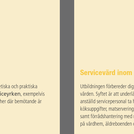
Servicevärd inom
etiska och praktiska
Utbildningen förbereder dig
viceyrken
, exempelvis
vården. Syftet är att underl
cher där bemötande är
anställd servicepersonal ta 
köksuppgifter, matserverin
samt förrådshantering med m
på vårdhem, äldreboenden 