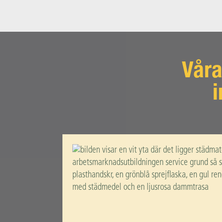
Våra
i