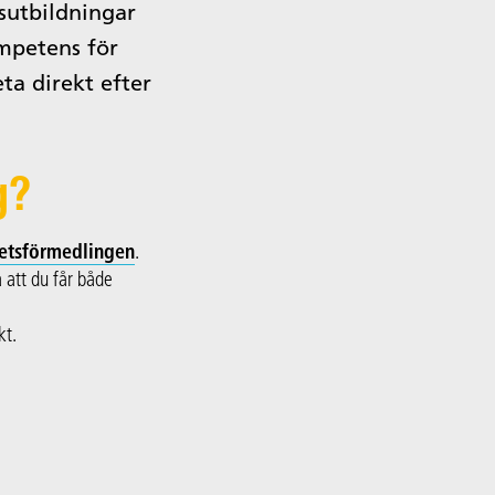
sutbildningar
ompetens för
ta direkt efter
g?
etsförmedlingen
.
 att du får både
kt.