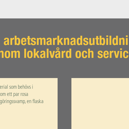
 arbetsmarknadsutbildn
nom lokalvård och servi