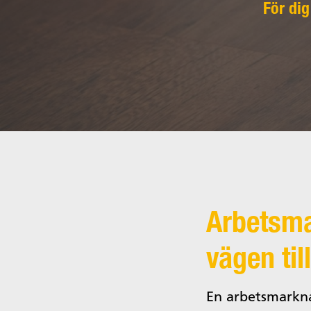
För dig
Arbetsma
vägen til
En arbetsmarkna