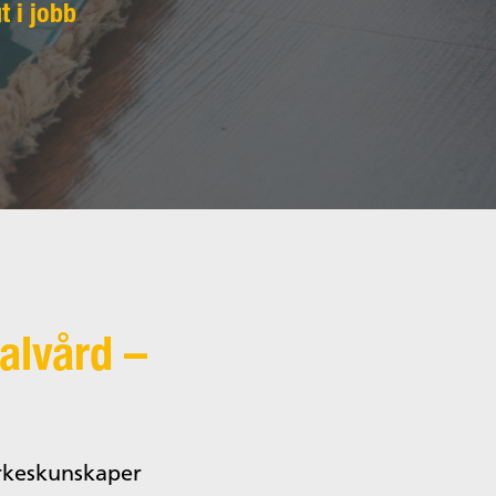
t i jobb
alvård –
rkeskunskaper