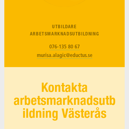
Murisa Alagic
UTBILDARE
ARBETSMARKNADSUTBILDNING
076-135 80 67
murisa.alagic@eductus.se
Kontakta
arbetsmarknadsutb
ildning Västerås