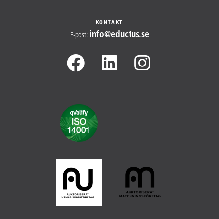
KONTAKT
info@​
eductus.se
E-post
: