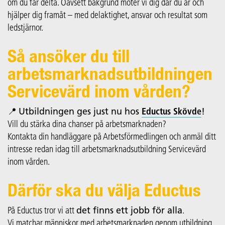
om du får delta. Oavsett bakgrund möter vi dig där du är och
hjälper dig framåt – med delaktighet, ansvar och resultat som
ledstjärnor.
Så ansöker du till
arbetsmarknadsutbildningen
Servicevärd inom vården?
📍
Utbildningen ges just nu hos
Eductus Skövde
!
Vill du stärka dina chanser på arbetsmarknaden?
Kontakta din handläggare på Arbetsförmedlingen och anmäl ditt
intresse redan idag till arbetsmarknadsutbildning Servicevärd
inom vården.
Därför ska du välja Eductus
På Eductus tror vi att
det finns ett jobb för alla
.
Vi matchar människor med arbetsmarknaden genom utbildning,