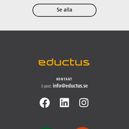
Se alla
KONTAKT
info@​
eductus.se
E-post
: