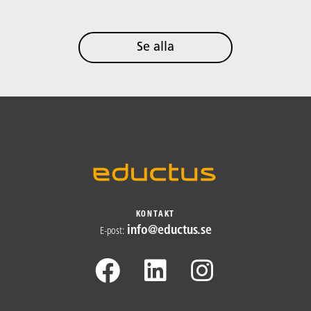
Se alla
KONTAKT
info@​
eductus.se
E-post
: