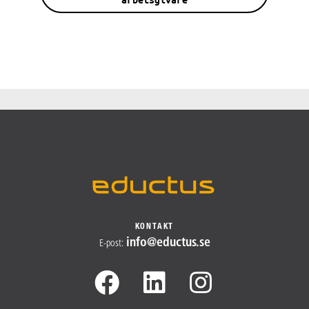
KONTAKT
info@​
eductus.se
E-post
: