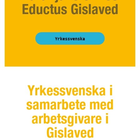
Eductus Gislaved
Yrkessvenska
Yrkessvenska i
samarbete med
arbetsgivare i
Gislaved