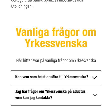
deltagare att stärka språket i arbetslivet och
utbildningen.
Vanliga frågor om
Yrkessvenska
Här hittar svar på vanliga frågor om Yrkessvenska
Kan vem som helst ansöka till Yrkessvenska?
Jag har frågor om Yrkessvenska på Eductus,
Du behöver vara inskriven på Arbetsförmedlingen
vem kan jag kontakta?
för att gå Yrkessvenska. Arbetsförmedlingen
beslutar om du kan börja. Prata med din