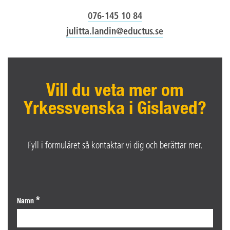
076-145 10 84
julitta.landin@eductus.se
Vill du veta mer om
Yrkessvenska i Gislaved?
Fyll i formuläret så kontaktar vi dig och berättar mer.
Namn