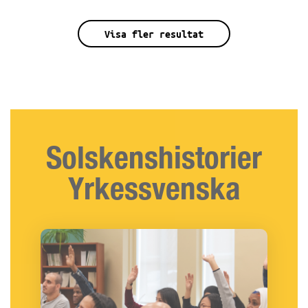
handläggare på Arbetsförmedlingen om du är
Vi finns på flera orter i Sverige. Kontakta oss på
intresserad av Yrkessvenska.
din ort, så hjälper vi dig vidare! På den här sidan
Visa fler resultat
ser du var någonstans vi erbjuder Yrkessvenska.
Solskenshistorier
Yrkessvenska