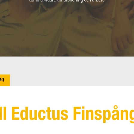
komma vidare till utbildning och arbete.
AQ
ll Eductus Finspån