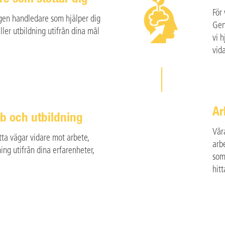
För
egen handledare som hjälper dig
Gen
ller utbildning utifrån dina mål
vi h
vid
Ar
obb och utbildning
Vår
itta vägar vidare mot arbete,
arb
ning utifrån dina erfarenheter,
som
hit