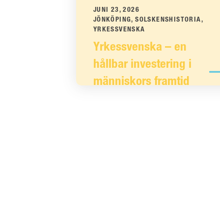
JUNI 23, 2026
JÖNKÖPING, SOLSKENSHISTORIA,
YRKESSVENSKA
Yrkessvenska – en
hållbar investering i
människors framtid
Yrkessvenska ger ökad trygghet, bättre
kommunikation och starkare
möjligheter på arbetsmarknaden. Läs
Adams berättelse hos Eductus.