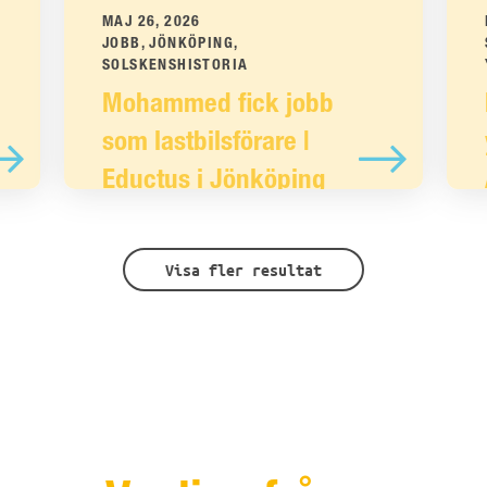
MAJ 26, 2026
JOBB, JÖNKÖPING,
SOLSKENSHISTORIA
Mohammed fick jobb
som lastbilsförare |
Eductus i Jönköping
Mohammed fick stöd genom Rusta och
matcha hos Eductus i Jönköping och har
Visa fler resultat
nu fått jobb som lastbilsförare.