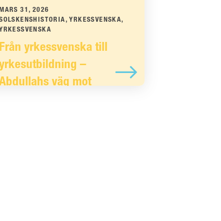
MARS 31, 2026
SOLSKENSHISTORIA, YRKESSVENSKA,
YRKESSVENSKA
Från yrkessvenska till
yrkesutbildning –
Abdullahs väg mot
bussförare
Abdullah sina språkkunskaper inom
branschen. Det gav honom rätt
förutsättningar att ta nästa steg i ...