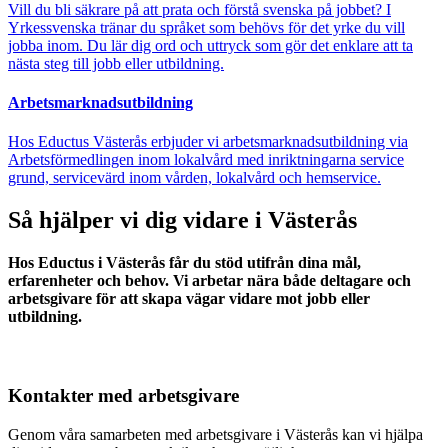
Vill du bli säkrare på att prata och förstå svenska på jobbet? I
Yrkessvenska tränar du språket som behövs för det yrke du vill
jobba inom. Du lär dig ord och uttryck som gör det enklare att ta
nästa steg till jobb eller utbildning.
Arbetsmarknadsutbildning
Hos Eductus Västerås erbjuder vi arbetsmarknadsutbildning via
Arbetsförmedlingen inom lokalvård med inriktningarna service
grund, servicevärd inom vården, lokalvård och hemservice.
Så hjälper vi dig vidare i Västerås
Hos Eductus i Västerås får du stöd utifrån dina mål,
erfarenheter och behov. Vi arbetar nära både deltagare och
arbetsgivare för att skapa vägar vidare mot jobb eller
utbildning.
Kontakter med arbetsgivare
Genom våra samarbeten med arbetsgivare i Västerås kan vi hjälpa