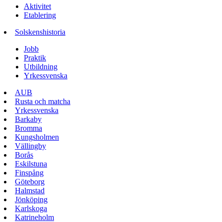
Aktivitet
Etablering
Solskenshistoria
Jobb
Praktik
Utbildning
Yrkessvenska
AUB
Rusta och matcha
Yrkessvenska
Barkaby
Bromma
Kungsholmen
Vällingby
Borås
Eskilstuna
Finspång
Göteborg
Halmstad
Jönköping
Karlskoga
Katrineholm