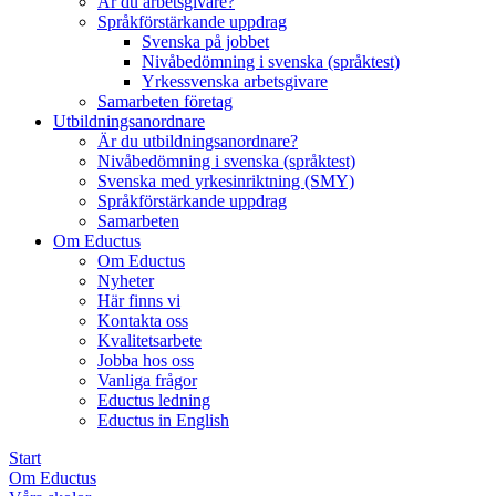
Är du arbetsgivare?
Språkförstärkande uppdrag
Svenska på jobbet
Nivåbedömning i svenska (språktest)
Yrkessvenska arbetsgivare
Samarbeten företag
Utbildningsanordnare
Är du utbildningsanordnare?
Nivåbedömning i svenska (språktest)
Svenska med yrkesinriktning (SMY)
Språkförstärkande uppdrag
Samarbeten
Om Eductus
Om Eductus
Nyheter
Här finns vi
Kontakta oss
Kvalitetsarbete
Jobba hos oss
Vanliga frågor
Eductus ledning
Eductus in English
Start
Om Eductus