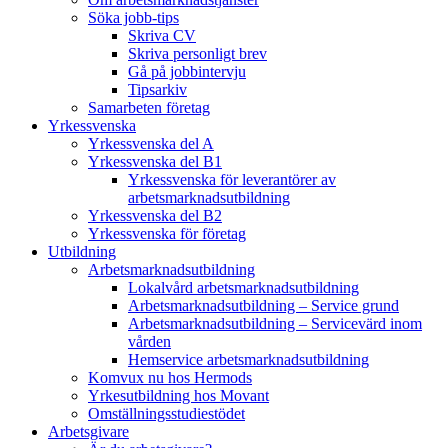
Söka jobb-tips
Skriva CV
Skriva personligt brev
Gå på jobbintervju
Tipsarkiv
Samarbeten företag
Yrkessvenska
Yrkessvenska del A
Yrkessvenska del B1
Yrkessvenska för leverantörer av
arbetsmarknadsutbildning
Yrkessvenska del B2
Yrkessvenska för företag
Utbildning
Arbetsmarknadsutbildning
Lokalvård arbetsmarknadsutbildning
Arbetsmarknadsutbildning – Service grund
Arbetsmarknadsutbildning – Servicevärd inom
vården
Hemservice arbetsmarknadsutbildning
Komvux nu hos Hermods
Yrkesutbildning hos Movant
Omställningsstudiestödet
Arbetsgivare