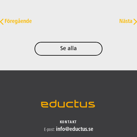
Post navigation
Föregående
Nästa
Se alla
KONTAKT
info@​
eductus.se
E-post
: