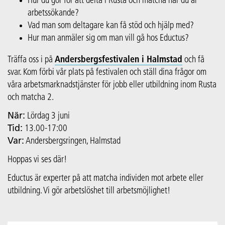
Hur du gör för att delta i Rusta och matcha när du är
arbetssökande?
Vad man som deltagare kan få stöd och hjälp med?
Hur man anmäler sig om man vill gå hos Eductus?
Träffa oss i på
Andersbergsfestivalen i Halmstad
och få
svar. Kom förbi vår plats på festivalen och ställ dina frågor om
våra arbetsmarknadstjänster för jobb eller utbildning inom Rusta
och matcha 2.
När:
Lördag 3 juni
Tid:
13.00-17:00
Var:
Andersbergsringen, Halmstad
Hoppas vi ses där!
Eductus är experter på att matcha individen mot arbete eller
utbildning. Vi gör arbetslöshet till arbetsmöjlighet!