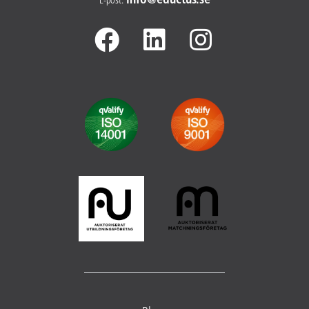
info@​
eductus.se
E-post
: