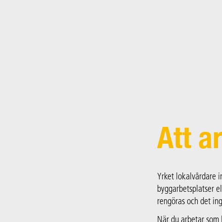
Main Navigation
Att a
Yrket lokalvårdare i
byggarbetsplatser el
rengöras och det ing
När du arbetar som 