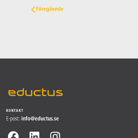
Post navigation
Föregående
KONTAKT
E-post
:
info@​
eductus.se