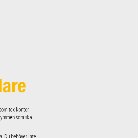
dare
som tex kontor,
 utrymmen som ska
a. Du behöver inte