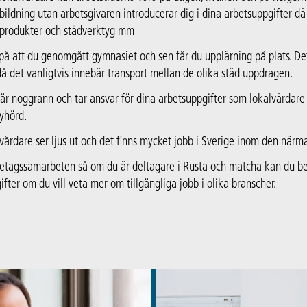
bildning utan arbetsgivaren introducerar dig i dina arbetsuppgifter d
 produkter och städverktyg mm
på att du genomgått gymnasiet och sen får du upplärning på plats. De
 då det vanligtvis innebär transport mellan de olika städ uppdragen.
u är noggrann och tar ansvar för dina arbetsuppgifter som lokalvårdare
lyhörd.
årdare ser ljus ut och det finns mycket jobb i Sverige inom den närma
öretagssamarbeten så om du är deltagare i Rusta och matcha kan du be
fter om du vill veta mer om tillgängliga jobb i olika branscher.