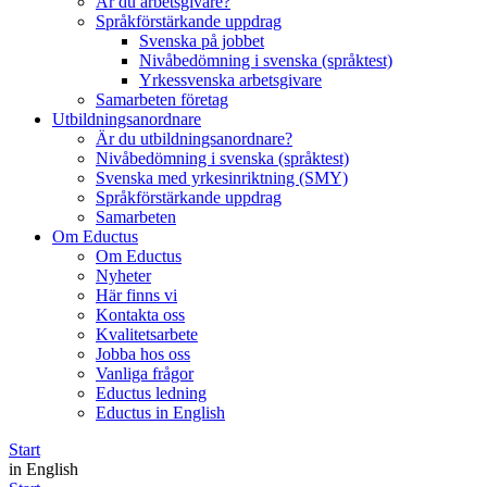
Är du arbetsgivare?
Språkförstärkande uppdrag
Svenska på jobbet
Nivåbedömning i svenska (språktest)
Yrkessvenska arbetsgivare
Samarbeten företag
Utbildningsanordnare
Är du utbildningsanordnare?
Nivåbedömning i svenska (språktest)
Svenska med yrkesinriktning (SMY)
Språkförstärkande uppdrag
Samarbeten
Om Eductus
Om Eductus
Nyheter
Här finns vi
Kontakta oss
Kvalitetsarbete
Jobba hos oss
Vanliga frågor
Eductus ledning
Eductus in English
Start
in English