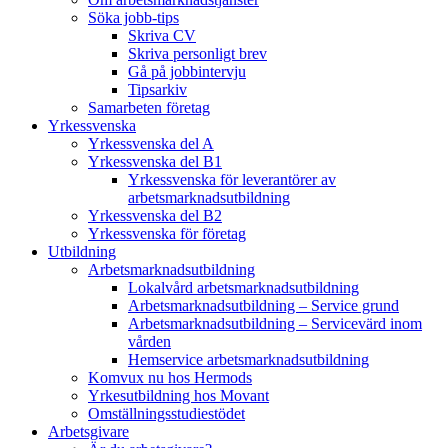
Söka jobb-tips
Skriva CV
Skriva personligt brev
Gå på jobbintervju
Tipsarkiv
Samarbeten företag
Yrkessvenska
Yrkessvenska del A
Yrkessvenska del B1
Yrkessvenska för leverantörer av
arbetsmarknadsutbildning
Yrkessvenska del B2
Yrkessvenska för företag
Utbildning
Arbetsmarknadsutbildning
Lokalvård arbetsmarknadsutbildning
Arbetsmarknadsutbildning – Service grund
Arbetsmarknadsutbildning – Servicevärd inom
vården
Hemservice arbetsmarknadsutbildning
Komvux nu hos Hermods
Yrkesutbildning hos Movant
Omställningsstudiestödet
Arbetsgivare