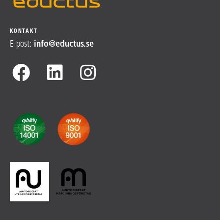
KONTAKT
E-post
:
info@​
eductus.se