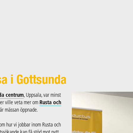
a i Gottsunda
da centrum
, Uppsala, var minst
ler ville veta mer om
Rusta och
 när mässan öppnade.
 om hur vi jobbar inom Rusta och
tssökande kan få stöd mot nytt