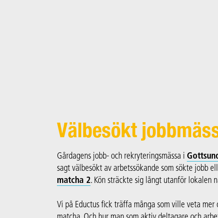
Main Navigation
Välbesökt jobbmäss
Gårdagens jobb- och rekryteringsmässa i
Gottsun
sagt välbesökt av arbetssökande som sökte jobb el
matcha 2
. Kön sträckte sig långt utanför lokalen
Vi på Eductus fick träffa många som ville veta mer
matcha. Och hur man som aktiv deltagare och arbe