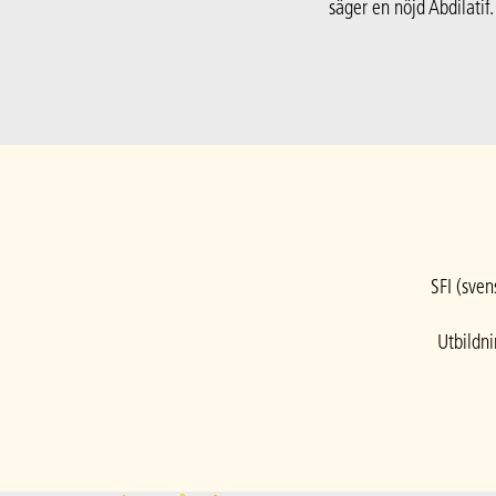
säger en nöjd Abdilatif.
SFI (sven
Utbildni