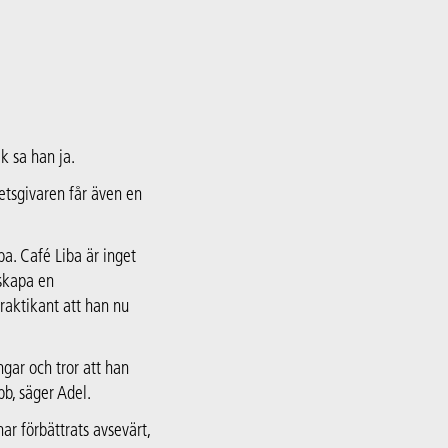
k sa han ja.
etsgivaren får även en
a. Café Liba är inget
 skapa en
raktikant att han nu
ingar och tror att han
bb, säger Adel.
ar förbättrats avsevärt,