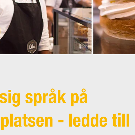
sig språk på
platsen - ledde till