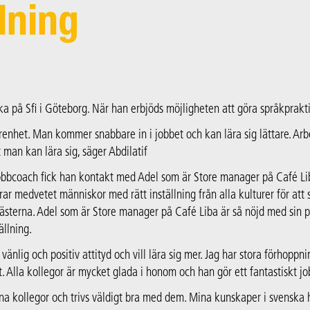
lning
ka på Sfi i Göteborg. När han erbjöds möjligheten att göra språkprakti
renhet. Man kommer snabbare in i jobbet och kan lära sig lättare. Arb
 man kan lära sig, säger Abdilatif
obbcoach fick han kontakt med Adel som är Store manager på Café Lib
erar medvetet människor med rätt inställning från alla kulturer för att
ästerna. Adel som är Store manager på Café Liba är så nöjd med sin p
ällning.
n vänlig och positiv attityd och vill lära sig mer. Jag har stora förhoppn
. Alla kollegor är mycket glada i honom och han gör ett fantastiskt jo
na kollegor och trivs väldigt bra med dem. Mina kunskaper i svenska h