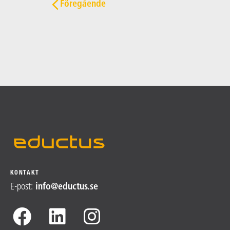
Post navigation
Föregående
KONTAKT
E-post
:
info@​
eductus.se